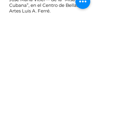
Cubana”, en el Centro de Bellas
Artes Luis A. Ferré.
Coralia es un conjunto musical
puertorriqueño de arraigada
tradición con un legado que ha
dejado su impronta en los más de
100 ex integrantes e integrantes
que han sido parte de su
esplendorosa historia.