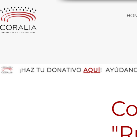
HO
Co
"R