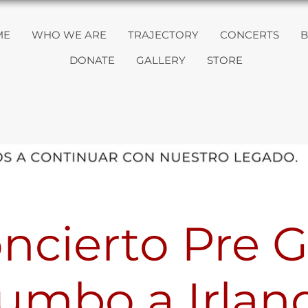
ME
WHO WE ARE
TRAJECTORY
CONCERTS
B
DONATE
GALLERY
STORE
ncierto Pre G
umbo a Irlan