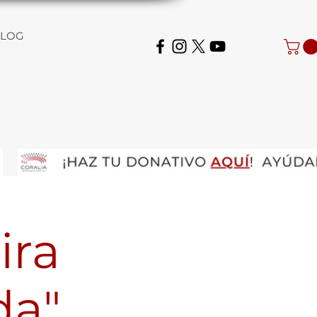
LOG
ira
da"