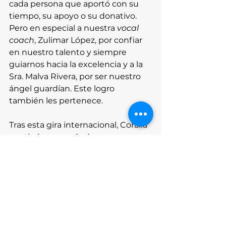
cada persona que aportó con su 
tiempo, su apoyo o su donativo. 
Pero en especial a nuestra 
vocal 
coach
, Zulimar López, por confiar 
en nuestro talento y siempre 
guiarnos hacia la excelencia y a la 
Sra. Malva Rivera, por ser nuestro 
ángel guardían. Este logro 
también les pertenece.
Tras esta gira internacional, Coralia 
continúa preparándose para 
nuevos proyectos artísticos. Les 
invitamos a estar pendientes a 
nuestra página web oficial y redes 
sociales para conocer las fechas de 
nuestros próximos conciertos, 
eventos especiales y giras 
nacionales e internacionales.