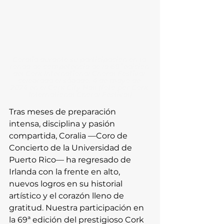
Coralia durante su participación en la 
ronda de competencia de la 69˚edición 
del Cork International Choral Festival 
celebrada el sábado, 4 de mayo de 
2024 en el Cork City Hall (foto por Cork 
International Choral Festival)
Tras meses de preparación 
intensa, disciplina y pasión 
compartida, Coralia —Coro de 
Concierto de la Universidad de 
Puerto Rico— ha regresado de 
Irlanda con la frente en alto, 
nuevos logros en su historial 
artístico y el corazón lleno de 
gratitud. Nuestra participación en 
la 69ª edición del prestigioso Cork 