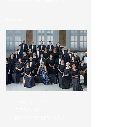
Fecha de registro: 5 sept 2019
Entradas
13 mar 2026
∙
2
min
CORALIA
REPRESENTARÁ A
PUERTO RICO EN